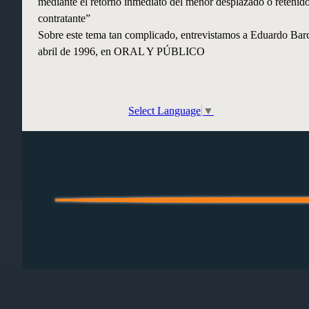
mediante el retorno inmediato del menor desplazado o retenido
contratante”
Sobre este tema tan complicado, entrevistamos a Eduardo Barce
abril de 1996, en ORAL Y PÚBLICO
Select Language
▼
Regreso al contenido