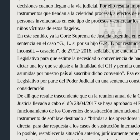
decisiones cuando llegan a la vía judicial. Por ello resulta imp
instrumentos que tiendan a la celeridad procesal, a efectos de r
personas involucradas en este tipo de procesos y concretar lo
niños víctimas de estos flagelos.
En este sentido, ya la Corte Suprema de Justicia argentina en 
sentencia en el caso “G., L. si por su hijo G.P., T. por restitució
inconstit. – casación”, de 27/12/ 2016, señalaba que entendía 
Legislativo para que estime la necesidad o conveniencia de hac
dictar una ley que se ajuste a la finalidad del CH y permita cu
asumidas por nuestro país al suscribir dicho convenio”. Esa e
Legislativo por parte del Poder Judicial en una sentencia cons
consideración.
De allí que resulte trascendente que en la reunión anual de l
Justicia llevada a cabo el día 28/04/2017 se haya aprobado el 
funcionamiento de los Convenios de sustracción internacional d
instrumento de soft law destinado a “brindar a los operadores 
directa, para dar respuesta a los casos de sustracción internaci
lo posible, restablecer la situación anterior, jurídicamente prot