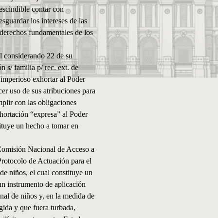
rescindible contar con
esguardar los intereses de las
s derechos fundamentales de los
el considerando 22 de su
n s/ familia p/ rec. ext. de
“imperioso exhortar al Poder
er uso de sus atribuciones para
mplir con las obligaciones
xhortación “expresa” al Poder
tituye un hecho a tomar en
a Comisión Nacional de Acceso a
Protocolo de Actuación para el
e niños, el cual constituye un
un instrumento de aplicación
onal de niños y, en la medida de
egida y que fuera turbada,