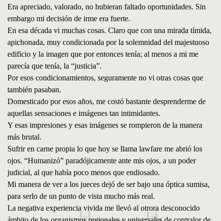
Era apreciado, valorado, no hubieran faltado oportunidades. Sin
embargo mi decisión de irme era fuerte.
En esa década vi muchas cosas. Claro que con una mirada tímida,
apichonada, muy condicionada por la solemnidad del majestuoso
edificio y la imagen que por entonces tenía; al menos a mi me
parecía que tenía, la “justicia”.
Por esos condicionamientos, seguramente no vi otras cosas que
también pasaban.
Domesticado por esos años, me costó bastante desprenderme de
aquellas sensaciones e imágenes tan intimidantes.
Y esas impresiones y esas imágenes se rompieron de la manera
más brutal.
Sufrir en carne propia lo que hoy se llama lawfare me abrió los
ojos. “Humanizó” paradójicamente ante mis ojos, a un poder
judicial, al que había poco menos que endiosado.
Mi manera de ver a los jueces dejó de ser bajo una óptica sumisa,
para serlo de un punto de vista mucho más real.
La negativa experiencia vivida me llevó al otrora desconocido
ámbito de los organismos regionales y universales de contralor de