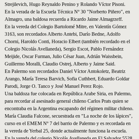
Strejilevich, Hugo Reynaldo Penino y Rolando Víctor Pisoni.
En la verada de la Escuela Técnica Nº 30 "Norberto Piñero", en
Almagro, una baldosa recuerda a Ricardo Jaime Almagrzeff.
En la vereda del Colegio Bartolomé Mitre, en Valentín Gómez
3163, son recordados Alberto Antebi, Darío Bedne, Adolfo
Chorni, Haroldo Conti, Horacio Elbert (también recordado en el
Colegio Nicolás Avellaneda), Sergio Escot, Pablo Fernández
Meijide, Oscar Furman, Julio César Juan, Adrián Waissbein,
Guillermo Moralli, Claudio Ostrej, Alberto y Jaime Said.
En Palermo son recordados Daniel Víctor Antokoletz, Beatriz
Arango, María Teresa Barvich, Sofia Cuthbert, Eduardo Goldar
Parodi, Jorge O. Tanco y José Manuel Perez Rojo.
Una baldoza fue colocada en República Arabe Siria, en Palermo,
para recordar al asesinado general chileno Carlos Prats quien se
encontraba en la Argentina escapando del régimen militar chileno.
María Claudia Falcone, secuestrada en "La noche de los lápices",
curso en el EMEM Nº 7 del barrio de Palermo y es recordada en
la vereda de Yerbal 25, donde actualmente funciona la escuela.
En la vereda del colegio Nicolás Avellaneda en El Salvador 5528,