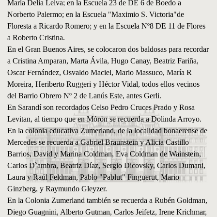
María Delia Leiva; en la Escuela 23 de DE 6 de Boedo a
Norberto Palermo; en la Escuela "Maximio S. Victoria"de
Floresta a Ricardo Romero; y en la Escuela Nº8 DE 11 de Flores
a Roberto Cristina.
En el Gran Buenos Aires, se colocaron dos baldosas para recordar
a Cristina Amparan, Marta Ávila, Hugo Canay, Beatriz Fariña,
Oscar Fernández, Osvaldo Maciel, Mario Massuco, María R
Moreira, Heriberto Ruggeri y Héctor Vidal, todos ellos vecinos
del Barrio Obrero Nº 2 de Lanús Este, antes Gerli.
En Sarandí son recordados Celso Pedro Cruces Prado y Rosa
Levitan, al tiempo que en Mórón se recuerda a Dolinda Arroyo.
En la colonia educativa Zumerland, de la localidad bonaerense de
Mercedes se recuerda a Gabriel Braunstein y Alicia Castillo
Barrios, David y Marina Coldman, Eva Coldman de Wainstein,
Carlos D`ambra, Beatriz Díaz, Sergio Dicovsky, Carlos Dumani,
Laura y Raúl Feldman, Pablo "Pablut" Finguerut, Mario
Ginzberg, y Raymundo Gleyzer.
En la Colonia Zumerland también se recuerda a Rubén Goldman,
Diego Guagnini, Alberto Gutman, Carlos Jeifetz, Irene Krichmar,