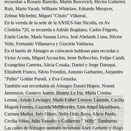
recuerdan a Rosario Barredo, Martín Bercovich, Héctor Gutierrez
Ruiz, Mario Yacub, Williams Whitelaw, Eduardo Merajver,
Zelmar Michelini, Miguel "Chufo" Villareal,
En la vereda de la sede de la ANSES-San Nicolás, en Av.
Córdoba 720, se recuerda a Adrián Bogliano, Carlos Frigerio,
Estela Gache, María Susana Leiva, José Abelardo Luna, Héctor
Veliz, Fernando Villanueva y Graciela Valdueza,
En el barrio de Almagro se colocaron baldosas para recordar a
Victor Acosta, Miguel Arcuschin, Irene Bellocchio, Felipe Caridi,
Evangelina Carreira, Alicia Cosaka, Daniel y Jorge Daroqui,
Elizabeth Franco, Silvio Frondizi, Antonio Garbarino, Alejandro
"Palito" Goldar Parodi, y Eva Gruszka.
También son recordados en Almagro Daniel Hopen, Noemí
Jansenson, Gustavo Juarez, Beatriz Le Fur, María Cristina
Lennie, Arturo Lewinger, María Esther Lorusso Lammle, Cecilia
Magnet Ferrero, Graciela Mellibovsky, Luis Angel Mendiburu,
Carmen Muñoz, Inés Ollero, Nelly Ortiz Bayo, Alicia Pardo,
Cecilia Viñas, Julio Vanodio y Guillermo " Willy" Tamburini.
Las calles de Almagro también recuerdan Abel, Gerardo y Hugo