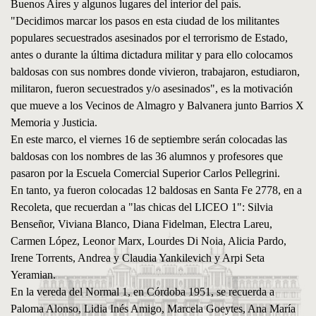
Buenos Aires y algunos lugares del interior del país.
"Decidimos marcar los pasos en esta ciudad de los militantes
populares secuestrados asesinados por el terrorismo de Estado,
antes o durante la última dictadura militar y para ello colocamos
baldosas con sus nombres donde vivieron, trabajaron, estudiaron,
militaron, fueron secuestrados y/o asesinados", es la motivación
que mueve a los Vecinos de Almagro y Balvanera junto Barrios X
Memoria y Justicia.
En este marco, el viernes 16 de septiembre serán colocadas las
baldosas con los nombres de las 36 alumnos y profesores que
pasaron por la Escuela Comercial Superior Carlos Pellegrini.
En tanto, ya fueron colocadas 12 baldosas en Santa Fe 2778, en a
Recoleta, que recuerdan a "las chicas del LICEO 1": Silvia
Benseñor, Viviana Blanco, Diana Fidelman, Electra Lareu,
Carmen López, Leonor Marx, Lourdes Di Noia, Alicia Pardo,
Irene Torrents, Andrea y Claudia Yankilevich y Arpi Seta
Yeramian.
En la vereda del Normal 1, en Córdoba 1951, se recuerda a
Paloma Alonso, Lidia Inés Amigo, Marcela Goeytes, Ana María