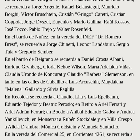
se recuerda a Jorge Argente, Rafael Belaustegui, Mauricio
Borghi, Víctor Bruschtein, Cristián "Gringo" Caretti, Cristian
Coppola, Jorge Dyszel, Eugenio y Mario Gallina, Raúl Kossoy,
José Tocco, Pablo Trejo y Walter Rosenfeld.
En el barrio de Nuñez, en la vereda del INEF "Dr. Romero
Brest", se recuerda a Jorge Chinetti, Leonor Landaburu, Sergio
Tula y Gregorio Sember.
En el barrio de Belgrano se recuerda a Daniel Crosta Albani,
Enrique Grynberg, Gloria Kehoe Wilson, María Adelaida Viñas,
Claudia Urondo de Koncurat y Claudio "Barbeta" Slemenson, en
tanto en las calles de Caballito a Luis Arcuschin, Magdalena
"Malena" Gallardo y Silvia Paglilla.
En Recoleta se recuerda a Claudio, Lila y Luis Epelbaum,
Eduardo Tejedor y Beatriz Perosio; en Retiro a Ariel Ferrari y
Ariel Adrián Ferrari; en Boedo a Aníbal Eduardo Gadea y Andrea
Yankillevich; en Monserrat a Rubén Stockdale y en Villa Crespo
a Alicia D`ambra, Mónica Goldstein y Manuela Santucho.
En la vereda del Comercial 25, en Corrientes 4261, se recuerda a