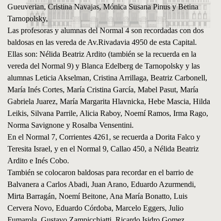
Gueuverian, Cristina Navajas, Mónica Susana Pinus y Betina
Tarnopolsky,
Las profesoras y alumnas del Normal 4 son recordadas con dos
baldosas en las vereda de Av.Rivadavia 4950 de esta Capital.
Ellas son: Nélida Beatriz Ardito (también se la recuerda en la
vereda del Normal 9) y Blanca Edelberg de Tarnopolsky y las
alumnas Leticia Akselman, Cristina Arrillaga, Beatriz Carbonell,
María Inés Cortes, María Cristina García, Mabel Pasut, María
Gabriela Juarez, María Margarita Hlavnicka, Hebe Mascia, Hilda
Leikis, Silvana Parrile, Alicia Raboy, Noemí Ramos, Irma Rago,
Norma Savignone y Rosalba Vensentini.
En el Normal 7, Corrientes 4261, se recuerda a Dorita Falco y
Teresita Israel, y en el Normal 9, Callao 450, a Nélida Beatriz
Ardito e Inés Cobo.
También se colocaron baldosas para recordar en el barrio de
Balvanera a Carlos Abadi, Juan Arano, Eduardo Azurmendi,
Mirta Barragán, Noemí Beitone, Ana María Bonatto, Luis
Cervera Novo, Eduardo Córdoba, Marcelo Eggers, Julio
Fumarola, Gustavo Zampicchiatti, Ricardo Isidro Gomez,